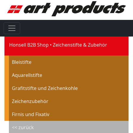
Honsell B2B Shop
Zeichenstifte & Zubehör
Bleistifte
Aquarellstifte
Grafitstifte und Zeichenkohle
Zeichenzubehör
Firnis und Fixativ
<< zurück