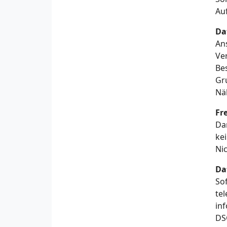
Au
Da
An
Ve
Be
Gr
Nä
Fr
Dar
ke
Ni
Da
So
te
inf
DS