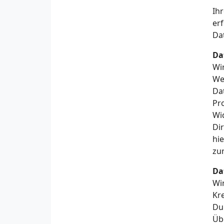
Ih
er
Da
Da
Wi
We
Dat
Pr
Wi
Di
hi
zu
Da
Wir
Kre
Du
Üb