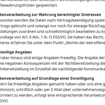
fbewahrungsfristen gespeichert.
tenverarbeitung zur Wahrung berechtigter Interessen
sonsten werden die Daten nach Vertragsbeendigung spätes
rtrags gelöscht und solange nur noch für etwaige Rückfra
stellungen zuordnen und schnellstmöglich bearbeiten zu kö
undlage von Art. 6 Abs. 1 lit. f) DSGVO. Sie haben das Rech
heres erfahren Sie unter dem Punkt „Rechte der betroffene
eiwillige Angaben
über hinaus sind einige Angaben freiwillig. Die Angabe der 
ine negativen Konsequenzen mit der Nichtbereitstellung di
chtbereitstellung im Einzelfall die nachfolgende Kommunik
tenverarbeitung auf Grundlage einer Einwilligung
fern Sie freiwillige Angaben gemacht haben oder uns eine g
lefonisch, schriftlich oder per E-Mail über unternehmensei
ormiert zu werden, erfolgt eine entsprechende Verarbeitung 
GVO.