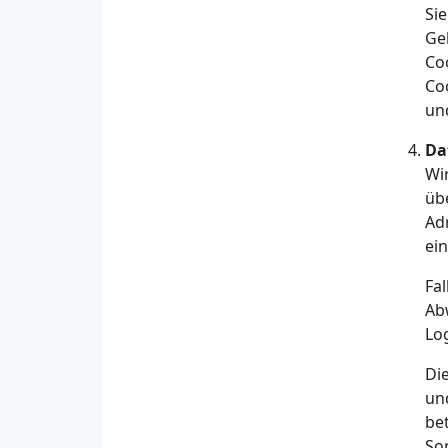
Sie
Ge
Co
Co
un
Da
Wi
übe
Ad
ei
Fa
Abw
Lo
Di
un
bet
So