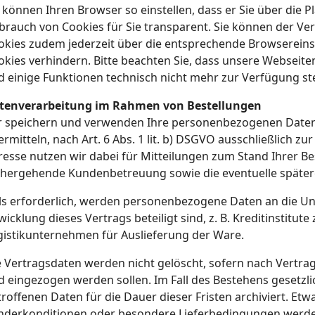
 können Ihren Browser so einstellen, dass er Sie über die P
brauch von Cookies für Sie transparent. Sie können der Ve
okies zudem jederzeit über die entsprechende Browsereins
okies verhindern. Bitte beachten Sie, dass unsere Webseite
d einige Funktionen technisch nicht mehr zur Verfügung st
tenverarbeitung im Rahmen von Bestellungen
r speichern und verwenden Ihre personenbezogenen Daten, 
rmitteln, nach Art. 6 Abs. 1 lit. b) DSGVO ausschließlich zu
resse nutzen wir dabei für Mitteilungen zum Stand Ihrer Be
nhergehende Kundenbetreuung sowie die eventuelle späte
lls erforderlich, werden personenbezogene Daten an die U
icklung dieses Vertrags beteiligt sind, z. B. Kreditinstitut
gistikunternehmen für Auslieferung der Ware.
e Vertragsdaten werden nicht gelöscht, sofern nach Vertr
d eingezogen werden sollen. Im Fall des Bestehens gesetzl
roffenen Daten für die Dauer dieser Fristen archiviert. Etw
nderkonditionen oder besondere Lieferbedingungen werden 