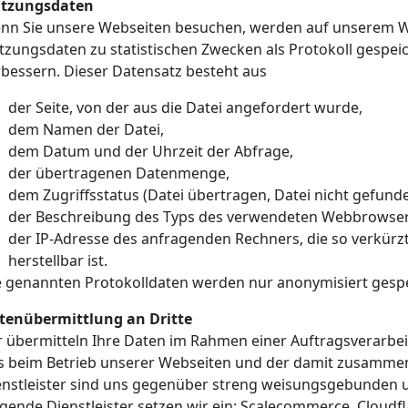
tzungsdaten
nn Sie unsere Webseiten besuchen, werden auf unserem 
tzungsdaten zu statistischen Zwecken als Protokoll gespeic
rbessern. Dieser Datensatz besteht aus
der Seite, von der aus die Datei angefordert wurde,
dem Namen der Datei,
dem Datum und der Uhrzeit der Abfrage,
der übertragenen Datenmenge,
dem Zugriffsstatus (Datei übertragen, Datei nicht gefunde
der Beschreibung des Typs des verwendeten Webbrowser
der IP-Adresse des anfragenden Rechners, die so verkürz
herstellbar ist.
e genannten Protokolldaten werden nur anonymisiert gespe
tenübermittlung an Dritte
r übermitteln Ihre Daten im Rahmen einer Auftragsverarbeit
s beim Betrieb unserer Webseiten und der damit zusamme
enstleister sind uns gegenüber streng weisungsgebunden un
gende Dienstleister setzen wir ein: Scalecommerce, Cloudfl