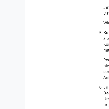
Ih
Da
Wi
Ko
Si
Ko
mit
Rec
hi
so
Anf
Er
Da
Um
or