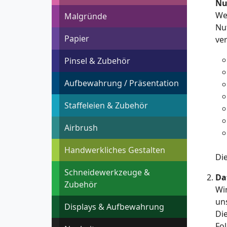
Nu
We
Malgründe
Nu
Papier
ve
Pinsel & Zubehör
Aufbewahrung / Präsentation
Staffeleien & Zubehör
Airbrush
Handwerkliches Gestalten
Di
Schneidewerkzeuge &
Da
Zubehör
Wi
un
Displays & Aufbewahrung
Di
Fol