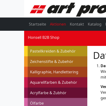
Startseite
Aktionen
Kontakt
Katalog
Honsell B2B Shop
Pastellkreiden & Zubehör
Da
Zeichenstifte & Zubehör
Da
Wi
Kalligraphie, Handlettering
mi
Aquarellfarben & Zubehör
Ve
Ve
Acrylfarbe & Zubhör
gen
Ölfarbe