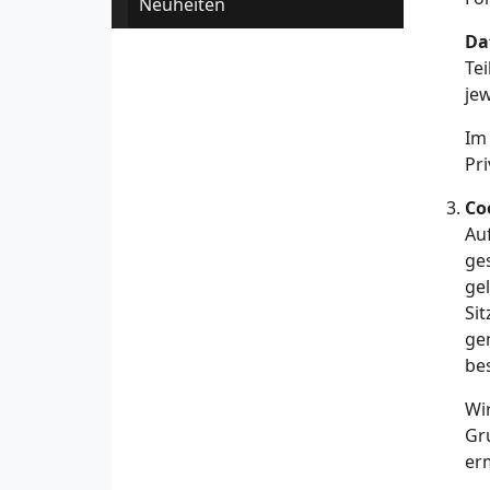
Neuheiten
Da
Te
je
Im
Pr
Co
Au
ge
ge
Si
ge
be
Wi
Gr
er