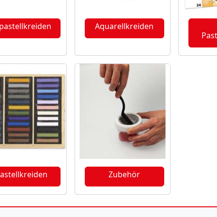
pastellkreiden
Aquarellkreiden
Past
astellkreiden
Zubehör