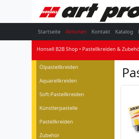
Startseite
Aktionen
Kontakt
Katalog
Honsell B2B Shop
Pastellkreiden & Zubeh
Ölpastellkreiden
Pa
Aquarellkreiden
Soft-Pastellkreiden
Künstlerpastelle
Pastellkreiden
Zubehör