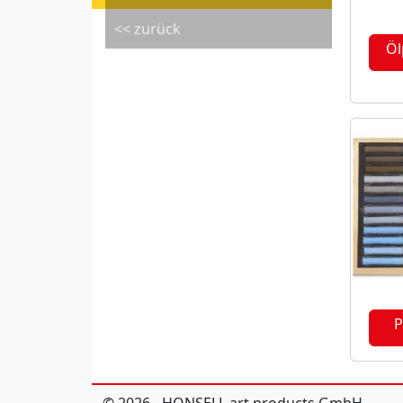
<< zurück
Öl
P
© 2026 - HONSELL art products GmbH