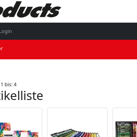
Login
ör
 1 bis: 4
ikelliste