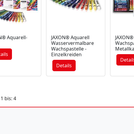
® Aquarell-
JAXON® Aquarell
JAXON® 
Wasservermalbare
Wachspa
Wachspastelle -
Metallk
ails
Einzelkreiden
Detail
Details
 1 bis: 4