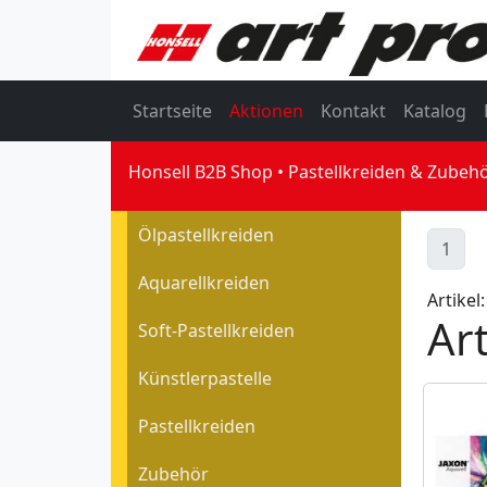
Startseite
Aktionen
Kontakt
Katalog
Honsell B2B Shop
Pastellkreiden & Zubeh
Ölpastellkreiden
1
Aquarellkreiden
Artikel:
Art
Soft-Pastellkreiden
Künstlerpastelle
Pastellkreiden
Zubehör