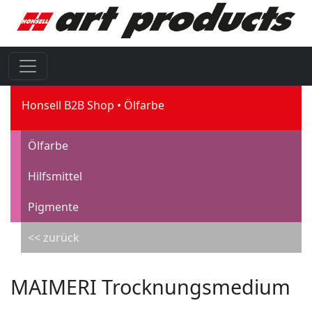
Honsell B2B Shop
Ölfarbe
Ölfarbe
Hilfsmittel
Pigmente
<< zurück
MAIMERI Trocknungsmedium