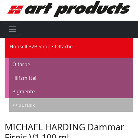
Honsell B2B Shop
Ölfarbe
Ölfarbe
Hilfsmittel
Pigmente
<< zurück
MICHAEL HARDING Dammar
Firnis V1 100 ml