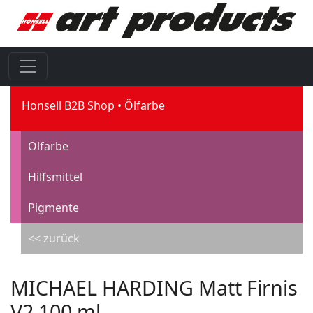
Honsell B2B Shop
Ölfarbe
Ölfarbe
Hilfsmittel
Pigmente
<< zurück
MICHAEL HARDING Matt Firnis
V2 100 ml