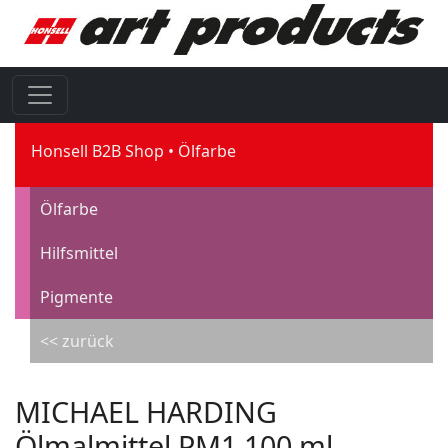
Honsell B2B Shop
Ölfarbe
Ölfarbe
Hilfsmittel
Pigmente
<< zurück
MICHAEL HARDING
Ölmalmittel PM1 100 ml