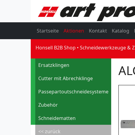
Startseite
Aktionen
Kontakt
Katalog
Honsell B2B Shop
Schneidewerkzeuge & 
Ersatzklingen
AL
Cutter mit Abrechklinge
Passepartoutschneidesysteme
Zubehör
Schneidematten
<< zurück