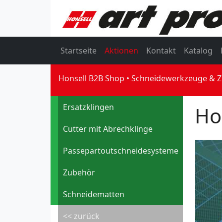
Startseite
Aktionen
Kontakt
Katalog
Honsell B2B Shop
Schneidewerkzeuge & 
Ersatzklingen
Ho
Cutter mit Abrechklinge
Passepartoutschneidesysteme
Zubehör
Schneidematten
<< zurück