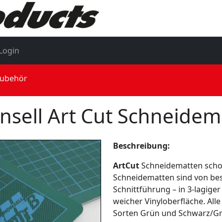
Login
Zubehör
nsell Art Cut Schneidem
Beschreibung:
ArtCut
Schneidematten schon
Schneidematten sind von best
Schnittführung – in 3-lagig
weicher Vinyloberfläche. All
Sorten Grün und Schwarz/Gra