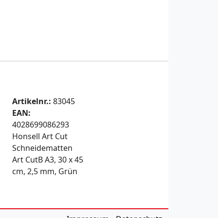
Artikelnr.:
83045
EAN:
4028699086293
Honsell Art Cut
Schneidematten
Art CutB A3, 30 x 45
cm, 2,5 mm, Grün