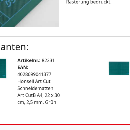
Rasterung bedruckt.
ianten:
Artikelnr.:
82231
EAN:
4028699041377
Honsell Art Cut
Schneidematten
Art CutB A4, 22 x 30
cm, 2,5 mm, Grün