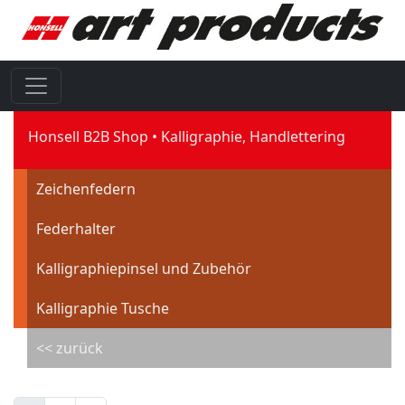
Honsell B2B Shop
Kalligraphie, Handlettering
Zeichenfedern
Federhalter
Kalligraphiepinsel und Zubehör
Kalligraphie Tusche
<< zurück