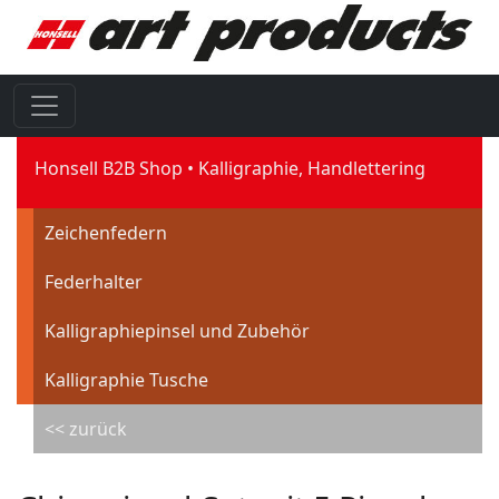
Honsell B2B Shop
Kalligraphie, Handlettering
Zeichenfedern
Federhalter
Kalligraphiepinsel und Zubehör
Kalligraphie Tusche
<< zurück