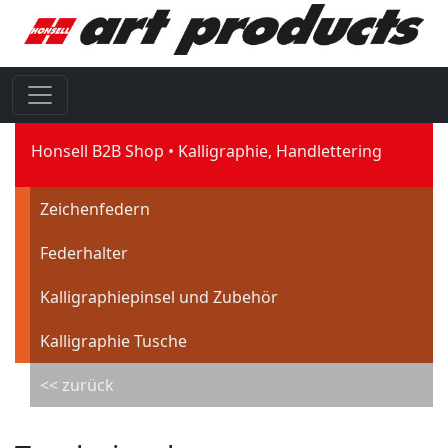
Honsell B2B Shop
Kalligraphie, Handlettering
Zeichenfedern
Federhalter
Kalligraphiepinsel und Zubehör
Kalligraphie Tusche
<< zurück