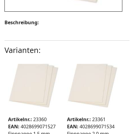
Beschreibung:
Varianten:
Artikelnr.:
23360
Artikelnr.:
23361
EAN:
4028699071527
EAN:
4028699071534
Finnpappe 1,5 mm
Finnpappe 2,0 mm