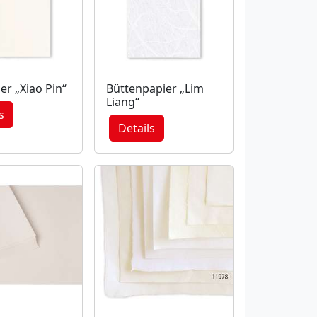
er „Xiao Pin“
Büttenpapier „Lim
Liang“
s
Details