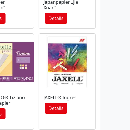
ier
Japanpapier „Jia
n“
Xuan“
s
Details
O® Tiziano
JAXELL® Ingres
apier
Details
s