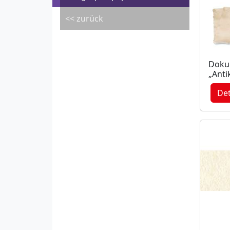
<< zurück
Doku
„Anti
Det