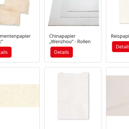
mentenpapier
Chinapapier
Reispapi
k“
„Wenzhou“ - Rollen
Detail
ails
Details