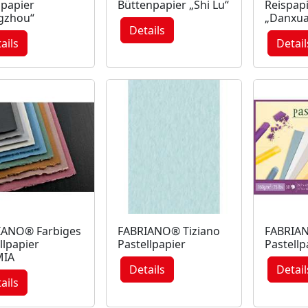
papier
Büttenpapier „Shi Lu“
Reispap
gzhou“
„Danxua
Details
ails
Detail
IANO® Farbiges
FABRIANO® Tiziano
FABRIAN
llpapier
Pastellpapier
Pastellp
IA
Details
Detail
ails