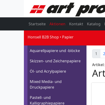
Startseite
Aktionen
Kontakt
Katalog
Honsell B2B Shop
Papier
Aquarellpapiere und -blöcke
1
Skizzen- und Zeichenpapiere
Artikel:
Art
Öl- und Acrylpapiere
Mixed Media- und
Druckpapiere
Pastell- und
Kalligraphiepapiere