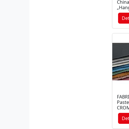
China
„Han
Det
FABR
Paste
CROM
Det