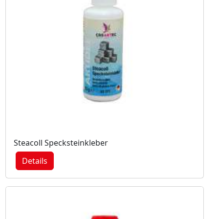
Steacoll Specksteinkleber
Details