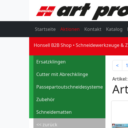
Startseite
Aktionen
Kontakt
Katalog
Honsell B2B Shop
Schneidewerkzeuge & 
Ersatzklingen
<
Cutter mit Abrechklinge
Artikel:
Art
Passepartoutschneidesysteme
Zubehör
Schneidematten
<< zurück