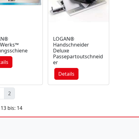
AN®
LOGAN®
Werks™
Handschneider
ungsschiene
Deluxe
Passepartoutschneid
ails
er
Details
1
2
 13 bis: 14