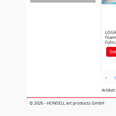
LOG
Foam
Führ
Det
<
Artikel:
© 2026 - HONSELL art products GmbH