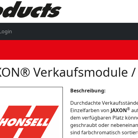
Login
XON® Verkaufsmodule / 
Beschreibung:
Durchdachte Verkaufsständer
®
Einzelfarben von
JAXON
auf
dem verfügbaren Platz kön
geschraubt oder nebeneinand
sind farbchromatisch sortier