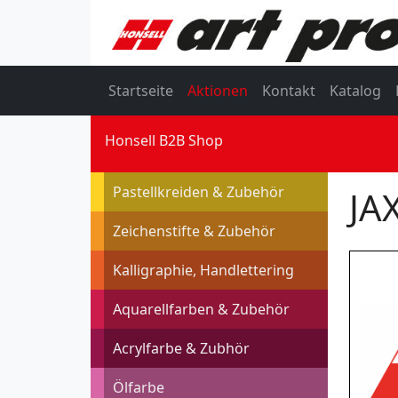
Startseite
Aktionen
Kontakt
Katalog
Honsell B2B Shop
Pastellkreiden & Zubehör
JA
Zeichenstifte & Zubehör
Kalligraphie, Handlettering
Aquarellfarben & Zubehör
Acrylfarbe & Zubhör
Ölfarbe