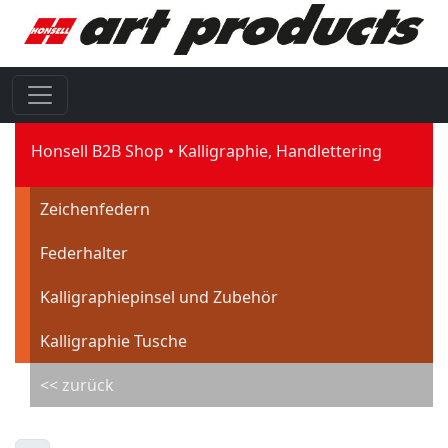
Honsell B2B Shop
Kalligraphie, Handlettering
Zeichenfedern
Federhalter
Kalligraphiepinsel und Zubehör
Kalligraphie Tusche
<< zurück