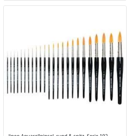
lineo Aquarellpinsel, rund & spitz, Serie 192