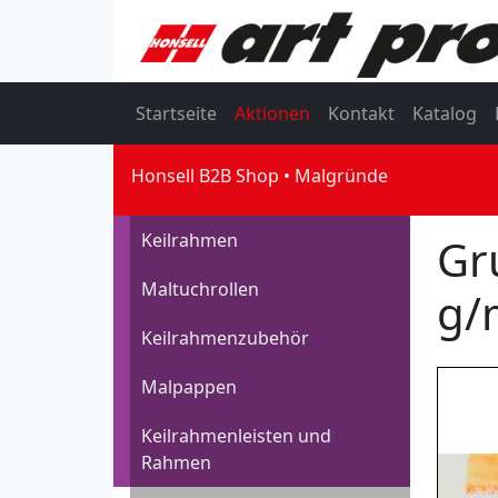
Startseite
Aktionen
Kontakt
Katalog
Honsell B2B Shop
Malgründe
Keilrahmen
Gr
Maltuchrollen
g/
Keilrahmenzubehör
Malpappen
Keilrahmenleisten und
Rahmen