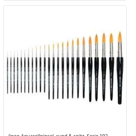
lineo Aquarellpinsel, rund & spitz, Serie 192